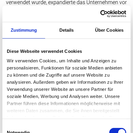
verwendet wurde, expandierte das Unternehmen vor
dem Zweiten Weltkrieg nach Österreich. In den
1960er Jahren begannen seine Söhne Albin und
Ewald Berendt mit dem Import von Natursteinen,
Zustimmung
Details
Über Cookies
Terrazzo und italienischen Fliesen.
2008 übernahm Christine Berendt, gemeinsam mit
ihrem Mann Jörg Wagner-Berendt das
Diese Webseite verwendet Cookies
Unternehmen. Heute führen sie BERNIT zusammen
Wir verwenden Cookies, um Inhalte und Anzeigen zu
mit 40 Mitarbeitern und drei Standorten in eine
personalisieren, Funktionen für soziale Medien anbieten
erfolgreiche Zukunft.
zu können und die Zugriffe auf unsere Website zu
analysieren. Außerdem geben wir Informationen zu Ihrer
Verwendung unserer Website an unsere Partner für
BERNIT – The Stone Company
steht auf zwei
soziale Medien, Werbung und Analysen weiter. Unsere
soliden Säulen: dem Handel mit Natursteinplatten
Partner führen diese Informationen möglicherweise mit
und Fliesen sowie der Produktion von
weiteren Daten zusammen, die Sie ihnen bereitgestellt
Küchenplatten, Kaminverkleidungen, Waschtischen,
haben oder die sie im Rahmen Ihrer Nutzung der Dienste
Stufenanlagen und Poolumrandungen aus
gesammelt haben.
Einwilligungsauswahl
Naturstein, Großkeramik und Kunststein.
Notwendig