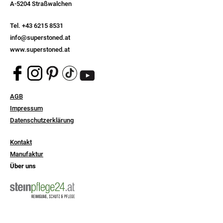
A-5204 Straßwalchen
Tel.
+43 6215 8531
info@superstoned.at
www.superstoned.at
Navigation
AGB
überspringen
Impressum
Datenschutzerklärung
Navigation
Kontakt
überspringen
Manufaktur
Über uns