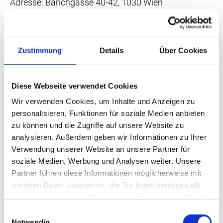
Adresse: Barichgasse 40-42, 1030 Wien
Telefonnr.: +43 1 52 152-0
E-Mail-Adresse: dsb@dsb.gv.at
Website: https://www.dsb.gv.at/
Zustimmung
Details
Über Cookies
Datenübertragung in Drittländer
Wir übertragen oder verarbeiten Daten nur dann in
Diese Webseite verwendet Cookies
Länder außerhalb des Geltungsbereichs der DSGVO
(Drittländer), wenn Sie in diese Verarbeitung
Wir verwenden Cookies, um Inhalte und Anzeigen zu
personalisieren, Funktionen für soziale Medien anbieten
einwilligen oder eine sonstige gesetzliche Erlaubnis
zu können und die Zugriffe auf unsere Website zu
besteht. Dies trifft insbesondere zu, wenn die
analysieren. Außerdem geben wir Informationen zu Ihrer
Verarbeitung gesetzlich vorgeschrieben oder zur
Verwendung unserer Website an unsere Partner für
Erfüllung eines Vertragsverhältnisses notwendig
soziale Medien, Werbung und Analysen weiter. Unsere
und in jedem Fall nur soweit dies generell erlaubt ist.
Partner führen diese Informationen möglicherweise mit
Ihre Zustimmung ist in den meisten Fällen der
weiteren Daten zusammen, die Sie ihnen bereitgestellt
wichtigste Grund, dass wir Daten in Drittländern
haben oder die sie im Rahmen Ihrer Nutzung der Dienste
verarbeiten lassen. Die Verarbeitung
gesammelt haben.
Einwilligungsauswahl
personenbezogener Daten in Drittländern wie den
Notwendig